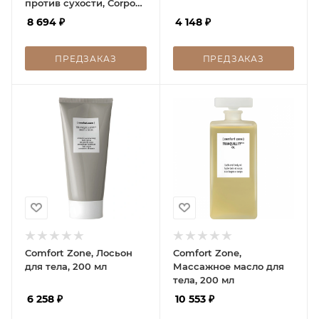
против сухости, Corpo
Elasticizzante Anti-
8 694
₽
4 148
₽
Secchezza Body Cream,
200 мл
ПРЕДЗАКАЗ
ПРЕДЗАКАЗ
Comfort Zone, Лосьон
Comfort Zone,
для тела, 200 мл
Массажное масло для
тела, 200 мл
6 258
₽
10 553
₽