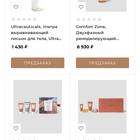
Ultraceuticals, Ультра
Comfort Zone,
выравнивающий
Двухфазный
лосьон для тела, Ultra
ремоделирующий
Retexturising Body
спрей для ног с
1 430
₽
6 930
₽
Complex, 200 мл
дренирующим
эффектом, BODY
STRATEGIST LIGHT LEG
ПРЕДЗАКАЗ
ПРЕДЗАКАЗ
SPRAY, 150 мл