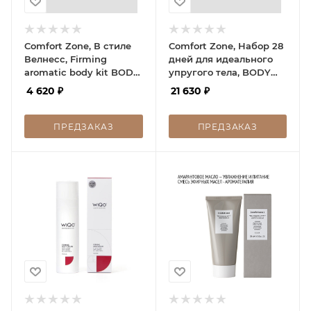
Comfort Zone, В стиле
Comfort Zone, Набор 28
Велнесс, Firming
дней для идеального
aromatic body kit BODY
упругого тела, BODY
RITUAL JOURNEY, 1 шт
STRATEGIST 28-DAY
4 620
₽
21 630
₽
TONE KIT, 1шт
ПРЕДЗАКАЗ
ПРЕДЗАКАЗ