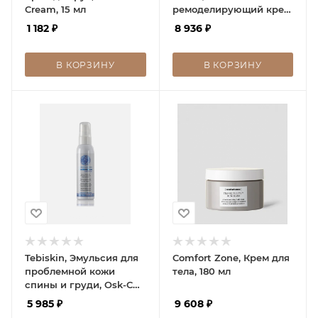
Cream, 15 мл
ремоделирующий крем,
BODY STRATEGIST
1 182
₽
8 936
₽
THERMO CREAM, 200мл
В КОРЗИНУ
В КОРЗИНУ
Tebiskin, Эмульсия для
Comfort Zone, Крем для
проблемной кожи
тела, 180 мл
спины и груди, Osk-CB,
100 мл
5 985
₽
9 608
₽