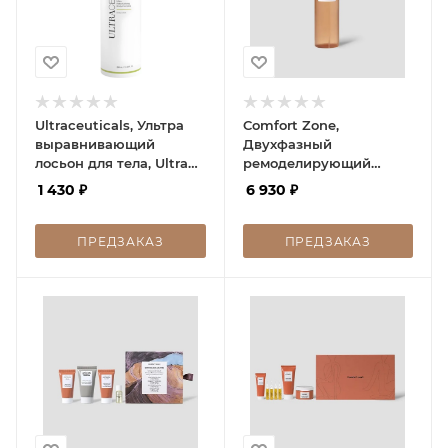
Ultraceuticals, Ультра
Comfort Zone,
выравнивающий
Двухфазный
лосьон для тела, Ultra
ремоделирующий
Retexturising Body
спрей для ног с
1 430
₽
6 930
₽
Complex, 200 мл
дренирующим
эффектом, BODY
STRATEGIST LIGHT LEG
ПРЕДЗАКАЗ
ПРЕДЗАКАЗ
SPRAY, 150 мл