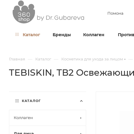
Помона
Каталог
Бренды
Коллаген
Против
—
—
—
Главная
Каталог
Косметика для ухода за лицом
TEBISKIN, ТВ2 Освежающий
КАТАЛОГ
Коллаген
Для лица