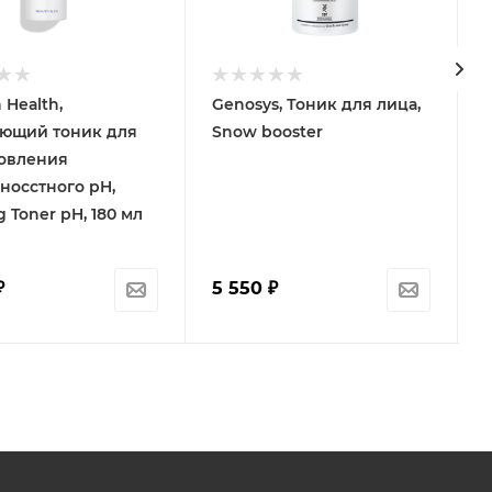
 Health,
Genosys, Тоник для лица,
ющий тоник для
Snow booster
овления
носстного pH,
 Toner pH, 180 мл
₽
5 550
₽