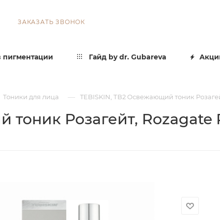
ЗАКАЗАТЬ ЗВОНОК
 пигментации
Гайд by dr. Gubareva
Акци
—
Тоники для лица
TEBISKIN, ТВ2 Освежающий тоник Розагейт
 тоник Розагейт, Rozagate R