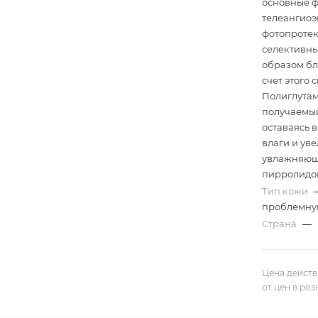
основные ф
телеангиоэ
фотопротек
селективны
образом бл
счет этого
Полиглутам
получаемый
оставаясь 
влаги и ув
увлажняющи
пирролидон
Тип кожи
проблемну
Страна
—
Цена действ
от цен в ро