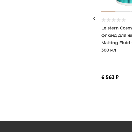
Leistern Cosm
флюид для ж
Matting Fluid f
300 мл
6 563
₽