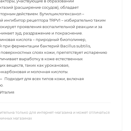
акторы, участвующие в образовании
ктазий (расширение сосудов), обладает
торным действием. Бутилциклогексанол –
й ингибитор рецептора TRPV1 – избирательно таким
окирует проявления воспалительной реакции и за
 снимает зуд, раздражение и покраснение.
иновая кислота – природный биополимер,
 при ферментации бактерий Bacillus subtilis,
в поверхностных слоях кожи, препятствует испарению
еличивает выработку в коже естественных
х веществ, таких как урокановая,
карбоновая и молочная кислоты.
—
Подходит для всех типов кожи, включая
ю.
Италия
ительна только для интернет-магазина и может отличаться
зничных магазинах