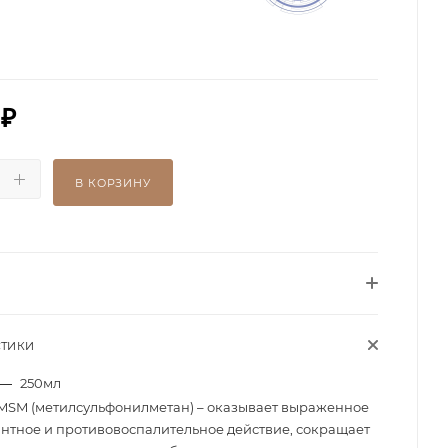
₽
В КОРЗИНУ
СТИКИ
—
250мл
MSM (метилсульфонилметан) – оказывает выраженное
нтное и противовоспалительное действие, сокращает