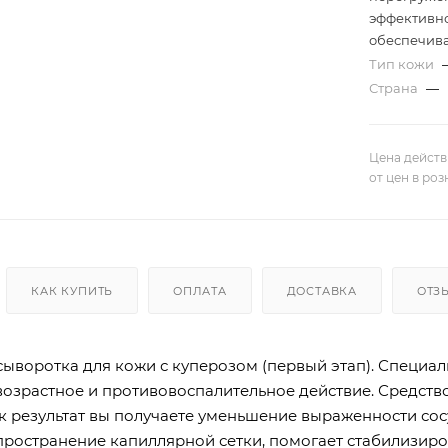
эффективно
обеспечив
Тип кожи
Страна
—
Цена действ
от цен в ро
КАК КУПИТЬ
ОПЛАТА
ДОСТАВКА
ОТЗ
ыворотка для кожи с куперозом (первый этап). Специал
озрастное и противовоспалительное действие. Средство
ак результат вы получаете уменьшение выраженности со
пространение капиллярной сетки, помогает стабилизиро