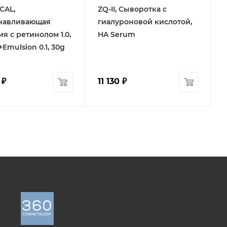
ICAL,
ZQ-II, Сыворотка с
навливающая
гиалуроновой кислотой,
я с ретинолом 1.0,
HA Serum
A
+Emulsion 0.1, 30g
₽
11 130
₽