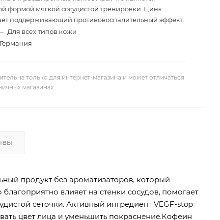
й формой мягкой сосудистой тренировки. Цинк
ает поддерживающий противовоспалительный эффект.
—
Для всех типов кожи
Германия
ительна только для интернет-магазина и может отличаться
зничных магазинах
ЫВЫ
ьный продукт без ароматизаторов, который
 благоприятно влияет на стенки сосудов, помогает
судистой сеточки. Активный ингредиент VEGF-stop
вать цвет лица и уменьшить покраснение.Кофеин