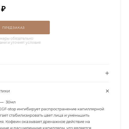
₽
ПРЕДЗАКАЗ
жеры обязательно
вами и уточнят условия
СТИКИ
—
30мл
EGF-stop ингибирует распространение капиллярной
огает стабилизировать цвет лица и уменьшить
я. Кофеин оказывает дренажное действие на
ные и расширенные капилляры, что является