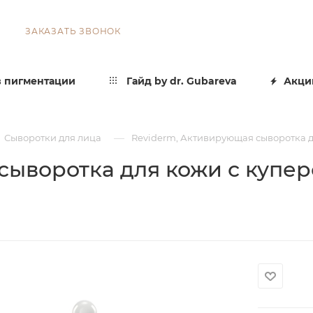
ЗАКАЗАТЬ ЗВОНОК
 пигментации
Гайд by dr. Gubareva
Акци
—
Сыворотки для лица
Reviderm, Активирующая сыворотка дл
ыворотка для кожи с куперо