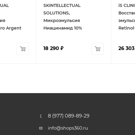
TUAL
SKINTELLECTUAL
iS CLIN
SOLUTIONS,
Восста
ия
Микроэмульсия
эмульси
cro Argent
Ниацинамид 10%
Retinol
18 290
₽
26 303
8 (977) 089-89-29
info@shops360.ru