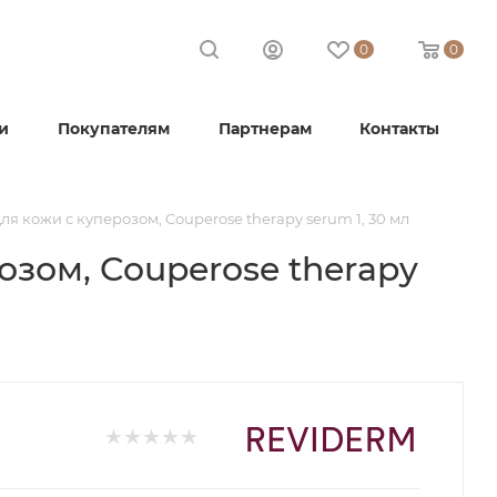
0
0
и
Покупателям
Партнерам
Контакты
я кожи с куперозом, Couperose therapy serum 1, 30 мл
зом, Couperose therapy