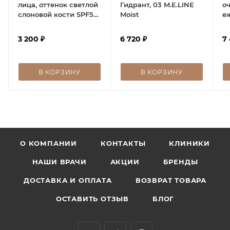
лица, оттенок светлой
Гидрант, 03 M.E.LINE
о
слоновой кости SPF50,
Moist
е
Just Glow BB Cream
п
Light Ivory
3 200
₽
6 720
₽
7
В КОРЗИНУ
В КОРЗИНУ
О КОМПАНИИ
КОНТАКТЫ
КЛИНИКИ
НАШИ ВРАЧИ
АКЦИИ
БРЕНДЫ
ДОСТАВКА И ОПЛАТА
ВОЗВРАТ ТОВАРА
ОСТАВИТЬ ОТЗЫВ
БЛОГ