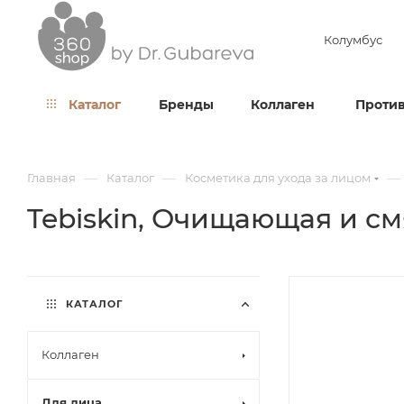
Колумбус
Каталог
Бренды
Коллаген
Против
—
—
—
Главная
Каталог
Косметика для ухода за лицом
Tebiskin, Очищающая и см
КАТАЛОГ
Коллаген
Для лица