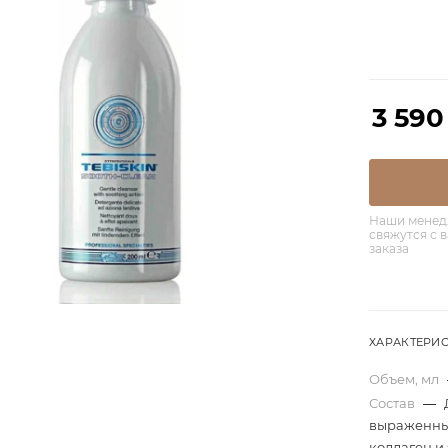
3 590
Наши менед
свяжутся с 
заказа
ХАРАКТЕРИ
Объем, мл
Состав
—
выраженны
коллаген и