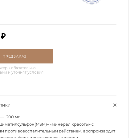
₽
ПРЕДЗАКАЗ
жеры обязательно
вами и уточнят условия
СТИКИ
—
200 мл
Диметилсульфон(MSM)– «минерал красоты» с
м противовоспалительным действием, воспроизводит
 эластин, формирует здоровые клетки.