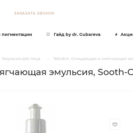
ЗАКАЗАТЬ ЗВОНОК
 пигментации
Гайд by dr. Gubareva
Акци
—
Эмульсии для лица
Tebiskin, Очищающая и смягчающая эму
ягчающая эмульсия, Sooth-C