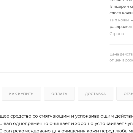
Глицерин с
слоев кожи
Тип кожи
раздражен
Страна
—
Цена действ
от цен в ро
КАК КУПИТЬ
ОПЛАТА
ДОСТАВКА
ОТЗ
ее средство со смягчающим и успокаивающим действи
-Clean одновременно очищает и хорошо успокаивает чу
-Clean рекомендовано для очищения кожи перед любым