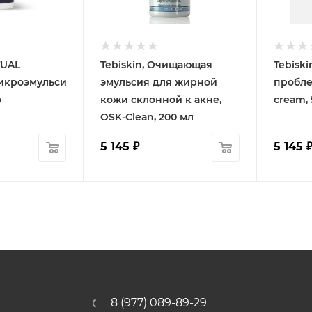
TUAL
Tebiskin, Очищающая
Tebiski
икроэмульсия
эмульсия для жирной
пробле
o
кожи склонной к акне,
cream, 
OSK-Clean, 200 мл
5 145
₽
5 145
8 (977) 089-89-29