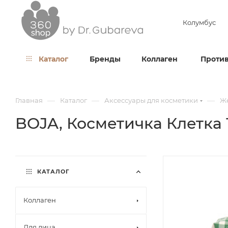
Колумбус
Каталог
Бренды
Коллаген
Против
—
—
—
Главная
Каталог
Аксессуары для косметики
Ж
BOJA, Косметичка Клетк
КАТАЛОГ
Коллаген
Для лица