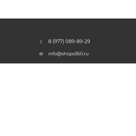
8 (977) 089-89-29
info@shops360.ru
г. Москва, ул. 3-я Фрунзенская,
6