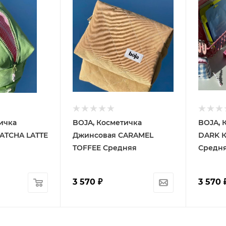
ичка
BOJA, Косметичка
BOJA, 
ATCHA LATTE
Джинсовая CARAMEL
DARK 
TOFFEE Средняя
Средн
3 570
₽
3 570