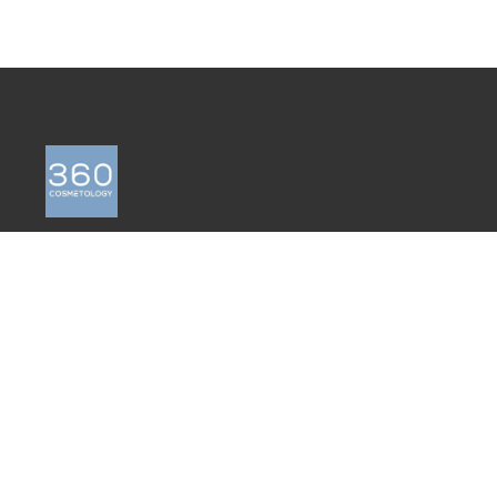
ПОЛИТИКА КОНФИДЕНЦИАЛЬНОСТИ
ПОЛЬЗОВАТЕЛЬСКОЕ СОГЛАШЕНИЕ
ПУБЛИЧНАЯ ОФЕРТА
СОГЛАСИЕ НА ОБРАБОТКУ
ПЕРСОНАЛЬНЫХ ДАННЫХ ПОЛЬЗОВАТЕЛЯ
САЙТА
ПОЛОЖЕНИЕ О РЕКЛАМНОЙ АКЦИИ