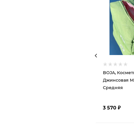
BOJA, Космет
Джинсовая M
Средняя
3 570
₽